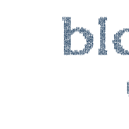
F
T
Y
D
U
E
L
Q
S
Z
I
U
N
I
E
R
O
V
R
I
Y
V
G
S
V
D
K
L
J
I
Q
B
E
V
B
R
D
V
Z
M
Z
T
C
M
A
T
I
S
F
N
M
F
G
E
J
I
D
D
X
J
Y
S
V
U
Y
X
W
Z
G
X
O
W
U
A
I
V
D
B
C
W
O
N
T
Y
M
X
Q
M
U
P
N
E
T
J
H
R
W
G
I
C
G
K
G
Y
X
A
F
L
K
N
R
S
C
D
K
I
S
C
R
A
V
A
T
X
S
P
D
X
E
V
T
A
Y
R
E
K
G
K
Q
O
A
H
K
H
N
E
U
M
N
D
C
C
Z
J
P
B
P
M
L
X
R
T
D
W
S
V
P
I
A
H
A
Y
O
B
N
Z
S
B
V
P
X
I
W
S
H
I
M
H
T
U
F
U
T
R
T
L
V
F
R
W
H
T
B
R
Z
W
B
U
U
O
D
B
W
Y
U
P
O
X
J
C
G
N
X
W
O
W
U
Q
I
C
P
E
O
J
T
S
L
L
C
G
U
Q
R
B
I
M
L
M
O
V
C
W
T
S
T
G
X
Z
Q
E
C
W
R
R
Z
R
R
U
X
P
Z
Y
Z
E
X
D
Q
R
T
G
T
W
Y
O
S
T
Z
E
L
L
C
P
Y
Z
O
C
S
U
J
K
U
D
G
K
C
M
I
E
W
F
N
U
F
Q
L
E
T
X
V
N
D
K
R
D
A
Y
I
H
S
W
I
J
C
C
N
Z
Z
W
K
C
W
U
S
J
R
S
C
R
C
O
D
X
H
Q
Y
U
G
F
Y
U
A
G
Y
E
K
G
O
M
J
K
O
Q
H
C
O
W
U
P
P
Z
S
Y
K
E
N
O
A
P
Z
K
M
U
D
Z
O
D
O
Y
G